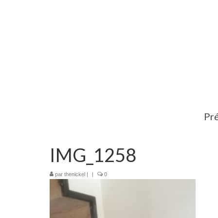
Pré
IMG_1258
par
thenickel
|
|
0