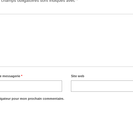
 champs obligatoires sont indiqués avec
*
de messagerie
*
Site web
vigateur pour mon prochain commentaire.