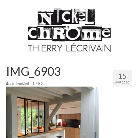
IMG_6903
15
AVR 2020
par
thenickel
|
|
0