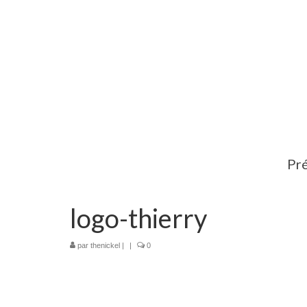
Pré
logo-thierry
par
thenickel
|
|
0