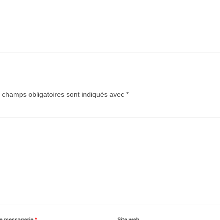
 champs obligatoires sont indiqués avec
*
de messagerie
*
Site web