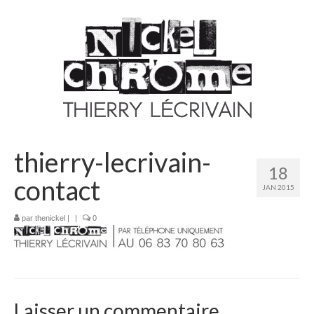
thierry-lecrivain-
18
contact
JAN 2015
par
thenickel
|
|
0
Laisser un commentaire