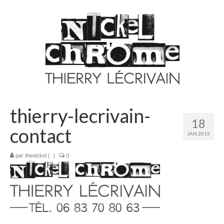
thierry-lecrivain-
18
contact
JAN 2015
par
thenickel
|
|
0